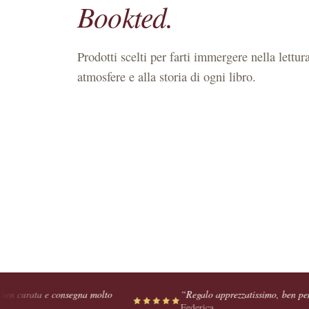
Bookted.
Prodotti scelti per farti immergere nella lettura
atmosfere e alla storia di ogni libro.
na molto
“
Regalo apprezzatissimo, ben pensato e curato nei min
Federica