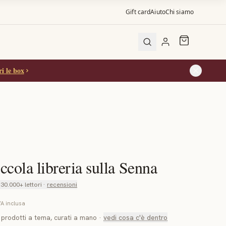
Gift card
Aiuto
Chi siamo
ller
i le box
i gatti
i gatti
ccola libreria sulla Senna
30.000+ lettori ·
recensioni
VA inclusa
 4 prodotti a tema, curati a mano
·
vedi cosa c'è dentro