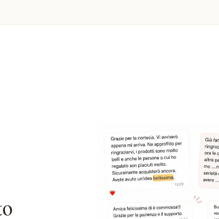
libreria galleggiante: ogni pagina sarà un respiro di calma
ve ti guida il cuore. In questa barca non si vendono solo
ite, si riscopre la speranza. E ogni storia letta, è una nuova
to