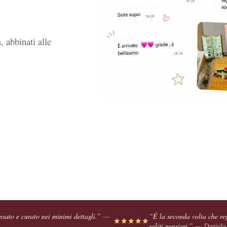
, abbinati alle
imi dettagli.
”
—
“
È la seconda volta che regalo Bookted. Un’idea
soliti pensieri.
”
—
Daniela B.