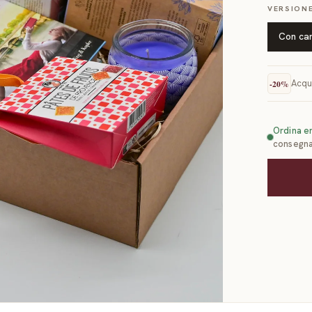
VERSION
Con car
Acqu
-
20
%
Ordina en
consegna