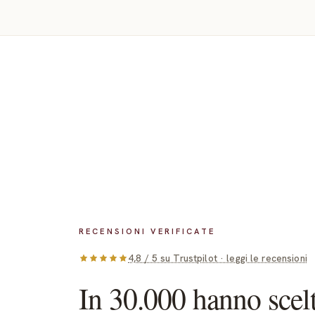
sognante della 
e bellezza.
Lasciati portare do
libri: si curano fer
rotta da seguire.
RECENSIONI VERIFICATE
4,8 / 5 su Trustpilot · leggi le recensioni
In 30.000 hanno scel