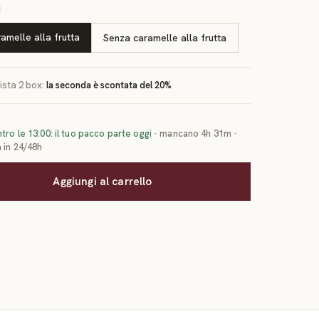
E
amelle alla frutta
Senza caramelle alla frutta
ista
2
box:
la seconda è scontata del
20
%
tro le 13:00: il tuo pacco parte oggi
·
mancano 4h 31m
·
 in 24/48h
Aggiungi al carrello