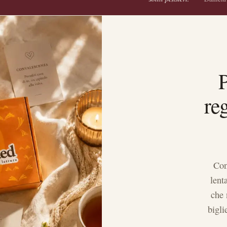
P
re
Con
lent
che 
bigli