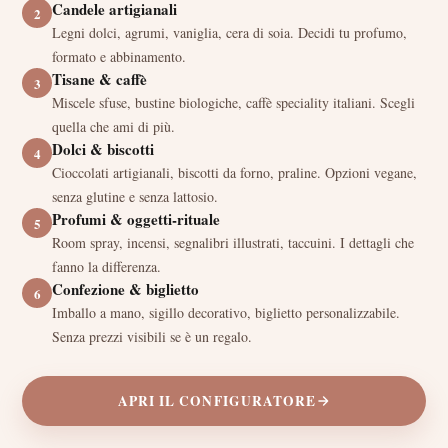
Candele artigianali
2
Legni dolci, agrumi, vaniglia, cera di soia. Decidi tu profumo,
formato e abbinamento.
Tisane & caffè
3
Miscele sfuse, bustine biologiche, caffè speciality italiani. Scegli
quella che ami di più.
Dolci & biscotti
4
Cioccolati artigianali, biscotti da forno, praline. Opzioni vegane,
senza glutine e senza lattosio.
Profumi & oggetti-rituale
5
Room spray, incensi, segnalibri illustrati, taccuini. I dettagli che
fanno la differenza.
Confezione & biglietto
6
Imballo a mano, sigillo decorativo, biglietto personalizzabile.
Senza prezzi visibili se è un regalo.
APRI IL CONFIGURATORE