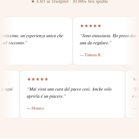
★ 4.8/5 su Trustpilot · 30.000+ box spedite
esperienza unica che
“
Sono entusiasta. Ho preso due box, una per m
”
una da regalare.
”
—
Tiziana B.
mia amica, vale ogni
“
Mai vista una cura del pacco così. Anche solo
aprirla è un piacere.
”
—
Monica