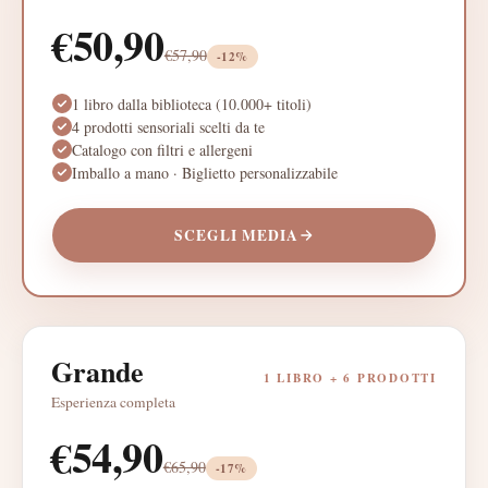
€
50,90
€
57,90
-
12
%
1 libro dalla biblioteca (10.000+ titoli)
4 prodotti sensoriali scelti da te
Catalogo con filtri e allergeni
Imballo a mano · Biglietto personalizzabile
SCEGLI
MEDIA
Grande
1 LIBRO +
6
PRODOTTI
Esperienza completa
€
54,90
€
65,90
-
17
%