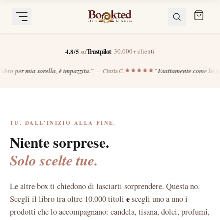
Trustpilot
4.8/5
· 30.000+ clienti
su
ATELIER ·
COMPOSTA DA TE
B
Scegli tu.
.
”
“
Esattamente come lo immaginavo, anzi meglio.
”
—
Cinzia C.
—
Luc
Ogni singolo pezzo.
Libro, candela, tisana, dolci, profumi: componi la box scegliendo ogni
TU. DALL'INIZIO ALLA FINE.
dettaglio da un catalogo di centinaia di prodotti sensoriali.
Niente sorprese.
Solo scelte tue.
COMPONI LA TUA BOX
Le altre box ti chiedono di lasciarti sorprendere. Questa no.
PARLA CON NOI SU WHATSAPP
e
Scegli il libro tra oltre 10.000 titoli
scegli uno a uno i
prodotti che lo accompagnano: candela, tisana, dolci, profumi,
€44,90
Da
· 24-48h a casa · Senza abbonamento