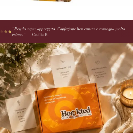
“
Regalo super apprezzato. Confezione ben curata e consegna molto
veloce.
”
—
Cecilia B.