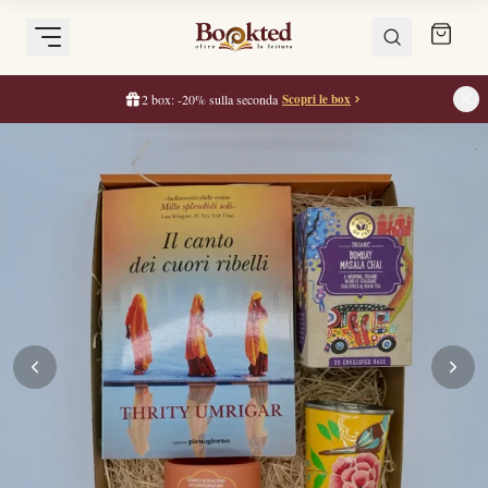
2 box: -20% sulla seconda
Scopri le box