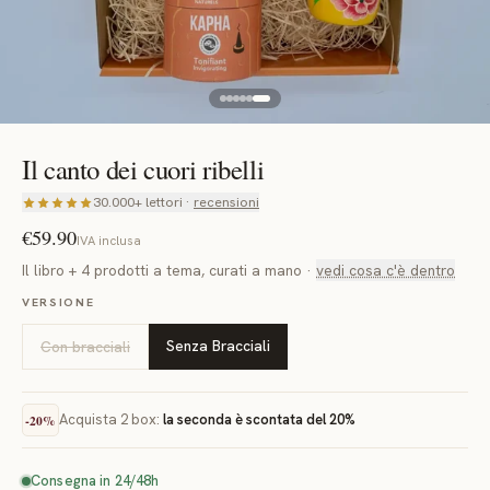
Il canto dei cuori ribelli
30.000+ lettori ·
recensioni
€59.90
IVA inclusa
Il libro + 4 prodotti a tema, curati a mano
·
vedi cosa c'è dentro
VERSIONE
Senza Bracciali
Con bracciali
Acquista
2
box:
la seconda è scontata del
20
%
-
20
%
Consegna in 24/48h