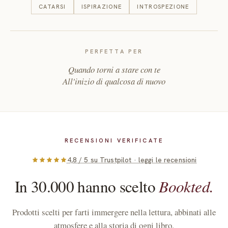
creare un angolo intimo e raccolto, evocando l’atmosfera
CATARSI
ISPIRAZIONE
INTROSPEZIONE
spirituale e sensoriale del romanzo.
Bicchiere smaltato giallo con motivi floreali:
un tocco
artigianale e luminoso che celebra i colori e l’energia dell’India,
PERFETTA PER
rendendo ogni sorso parte del viaggio narrativo.
Quando torni a stare con te
Nella versione con Bracciali
All'inizio di qualcosa di nuovo
Bracciali in corno bordeaux e dorato:
simbolo di eleganza e
forza femminile, richiamano il coraggio e la resilienza delle
protagoniste, immerse in una realtà complessa e vibrante.
Apri questa box come si apre una porta su un mondo lontano e
RECENSIONI VERIFICATE
potente. Lascia che ogni oggetto, ogni parola, ti parli con la voce
4,8 / 5 su Trustpilot · leggi le recensioni
dolce e fiera dei cuori ribelli.
In 30.000 hanno scelto
Bookted.
Prodotti scelti per farti immergere nella lettura, abbinati alle
atmosfere e alla storia di ogni libro.