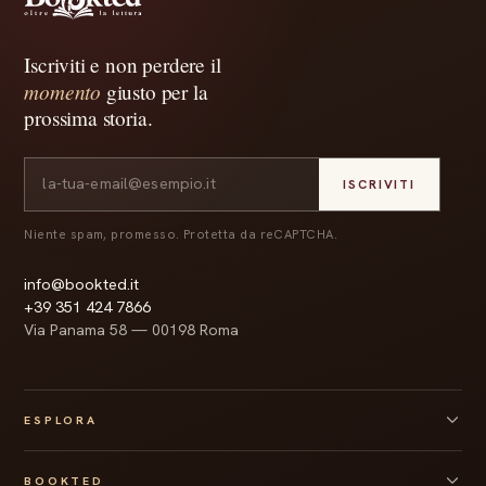
Iscriviti e non perdere il
momento
giusto per la
prossima storia.
ISCRIVITI
Niente spam, promesso. Protetta da reCAPTCHA.
info@bookted.it
+39 351 424 7866
Via Panama 58 — 00198 Roma
ESPLORA
Tutte le box
BOOKTED