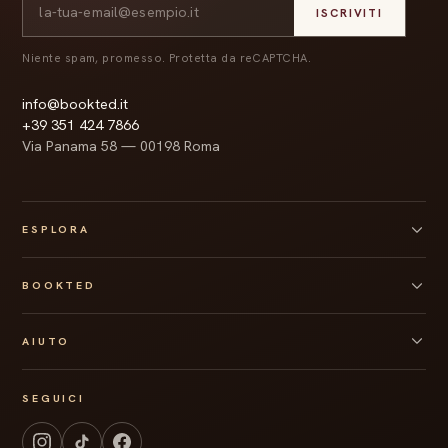
ISCRIVITI
Niente spam, promesso. Protetta da reCAPTCHA.
info@bookted.it
+39 351 424 7866
Via Panama 58 — 00198 Roma
ESPLORA
Tutte le box
BOOKTED
Box personalizzata
Regali aziendali
Chi siamo
Gift card
AIUTO
Collaborazioni
Quiz Bookted
Press kit
Spedizioni
Blog
SEGUICI
Resi e rimborsi
Contatti
Recedi dal contratto