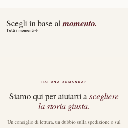
Elegante e simbolica
🎎
– un piccolo oggetto che ispira calma,
bellezza e intenzionalità
momento.
Scegli in base al
Per rallentare
Un peri
Tutti i momenti
Quando la giornata pesa e cerchi solo
Per chi è s
un rifugio morbido.
rallentare 
HAI UNA DOMANDA?
scegliere
Siamo qui per aiutarti a
la storia giusta.
Un consiglio di lettura, un dubbio sulla spedizione o sul