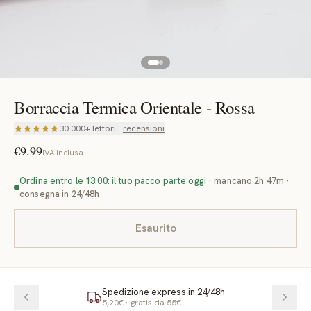
Borraccia Termica Orientale - Rossa
30.000+ lettori ·
recensioni
€9.99
IVA inclusa
Ordina entro le 13:00: il tuo pacco parte oggi
·
mancano 2h 47m
·
consegna in 24/48h
Esaurito
Spedizione express in 24/48h
5,20€ · gratis da 55€