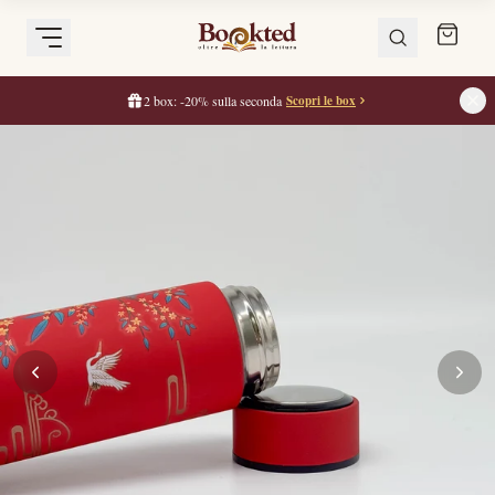
2 box: -20% sulla seconda
Scopri le box