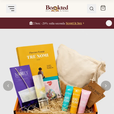
2 box: -20% sulla seconda
Scopri le box