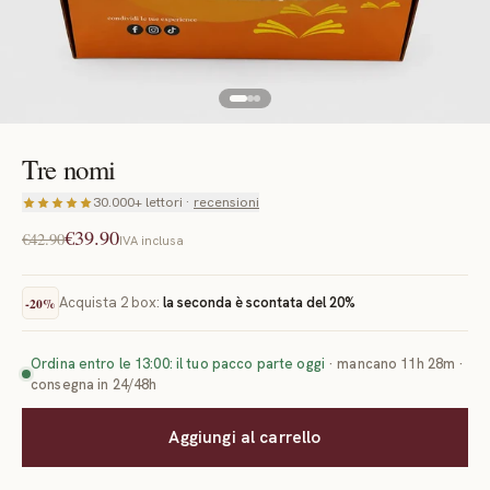
Tre nomi
30.000+ lettori ·
recensioni
€39.90
€42.90
IVA inclusa
Acquista
2
box:
la seconda è scontata del
20
%
-
20
%
Ordina entro le 13:00: il tuo pacco parte oggi
·
mancano 11h 28m
·
consegna in 24/48h
Aggiungi al carrello