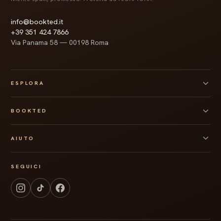
info@bookted.it
+39 351 424 7866
Via Panama 58 — 00198 Roma
ESPLORA
Tutte le box
BOOKTED
Box personalizzata
Regali aziendali
Chi siamo
Gift card
AIUTO
Collaborazioni
Quiz Bookted
Press kit
Spedizioni
Blog
SEGUICI
Resi e rimborsi
Contatti
Recedi dal contratto
Termini
Privacy