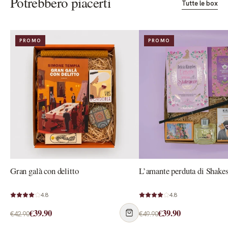
Potrebbero piacerti
Tutte le box
PROMO
PROMO
Gran galà con delitto
L’amante perduta di Shake
4.8
4.8
€39.90
€39.90
€42.90
€49.90