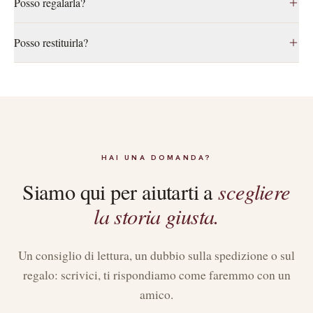
Posso regalarla?
Gratuita per ordini sopra i 55€.
Sì: al momento dell’acquisto puoi aggiungere la confezione
Posso restituirla?
regalo con biglietto personalizzato. La box arriva curata e pronta
da donare, senza prezzi visibili.
Hai 14 giorni dalla consegna per il reso. Il prodotto va restituito
nelle condizioni originali: scrivici e organizziamo tutto.
HAI UNA DOMANDA?
scegliere
Siamo qui per aiutarti a
la storia giusta.
Un consiglio di lettura, un dubbio sulla spedizione o sul
regalo: scrivici, ti rispondiamo come faremmo con un
amico.