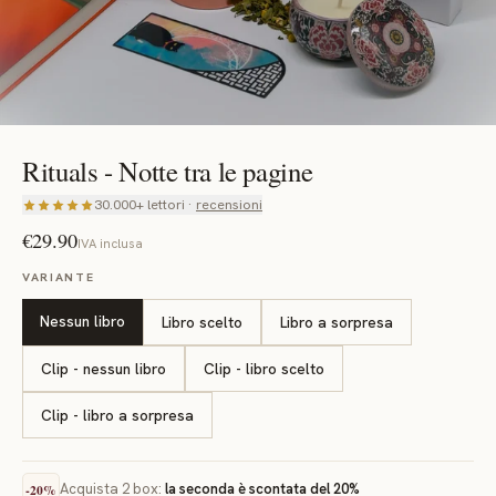
Rituals - Notte tra le pagine
30.000+ lettori ·
recensioni
€29.90
IVA inclusa
VARIANTE
Nessun libro
Libro scelto
Libro a sorpresa
Clip - nessun libro
Clip - libro scelto
Clip - libro a sorpresa
Acquista
2
box:
la seconda è scontata del
20
%
-
20
%