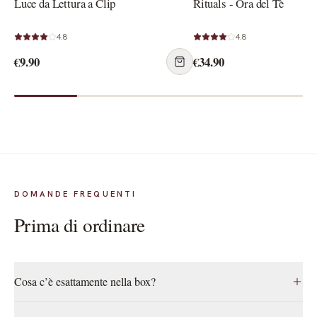
Luce da Lettura a Clip
Rituals - Ora del Tè
4.8
4.8
€9.90
€34.90
DOMANDE FREQUENTI
Prima di ordinare
Cosa c’è esattamente nella box?
Il libro in edizione cartacea e una selezione di prodotti legati alle