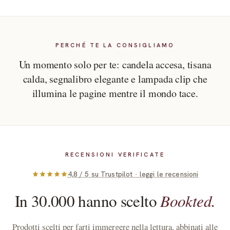
Gratuita per ordini sopra i 55€. Reso facile entro 14 giorni dalla
Lasciati cullare da un rituale che trasforma la tua serata in un’oasi
consegna.
Luce di Carta
di pace.
combina:
lampada clip da lettura
la
per un fascio di luce soffuso,
PERCHÉ TE LA CONSIGLIAMO
ideale per immergersi nel libro senza disturbare;
Un momento solo per te: candela accesa, tisana
tisana rilassante
una
che riscalda con note delicate e
calda, segnalibro elegante e lampada clip che
avvolgenti;
illumina le pagine mentre il mondo tace.
candela profumata
la
che diffonde un’atmosfera calda e
intima;
segnalibro
il
illustrato, perfetto per ricominciare da dove sei
arrivata.
RECENSIONI VERIFICATE
Perfetta per chi sogna un momento di pausa rigenerante, tra
4,8 / 5 su Trustpilot · leggi le recensioni
parole che confortano e luce che accarezza.
Benefici principali:
In 30.000 hanno scelto
Bookted.
Promuove relax e decompressione serale
Prodotti scelti per farti immergere nella lettura, abbinati alle