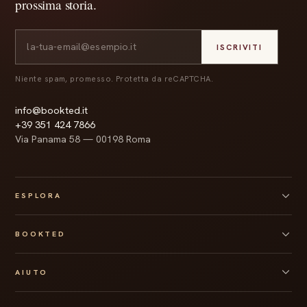
prossima storia.
ISCRIVITI
Niente spam, promesso. Protetta da reCAPTCHA.
info@bookted.it
+39 351 424 7866
Via Panama 58 — 00198 Roma
ESPLORA
Tutte le box
BOOKTED
Box personalizzata
Regali aziendali
Chi siamo
Gift card
AIUTO
Collaborazioni
Quiz Bookted
Press kit
Spedizioni