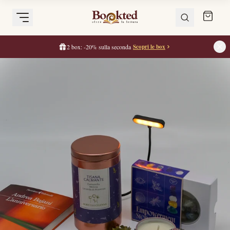
2 box: -20% sulla seconda
Scopri le box