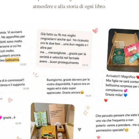
Stimola il piacere personale del leggere con sensorialità
atmosfere e alla storia di ogni libro.
Design curato: ogni elemento trasmette eleganza e intimità
Facile da regalare: immediata nell’uso, forte nell’emozione
Dettagli tecnici:
Contenuto: lampada clip (USB o pile), tisana in bustina
sigillata (20 g), candela in vetro (circa 40 h di combustione),
segnalibro cartaceo (grafica esclusiva Bookted)
Formato box: 20 × 15 × 7 cm, packaging eco-friendly
Accessori non inclusi: libro, tazza, plaid (per valorizzare il
rituale a casa)