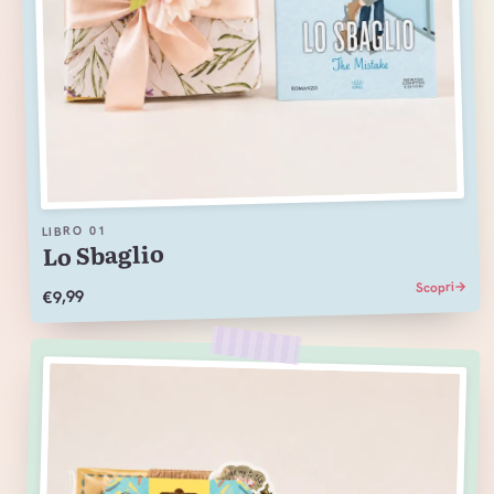
01
LIBRO
Lo Sbaglio
→
Scopri
€9,99