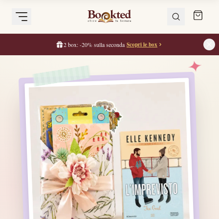
2 box: -20% sulla seconda
Scopri le box