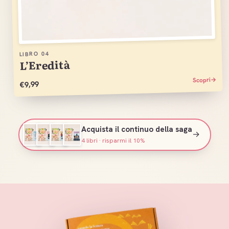
04
LIBRO
L’Eredità
→
Scopri
€9,99
Acquista il continuo della saga
→
4 libri · risparmi il 10%