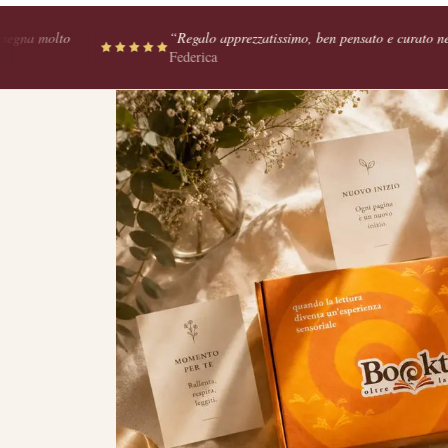
“
Regalo apprezzatissimo, ben pensato e curato nei minimi dettagli.
”
—
Federica