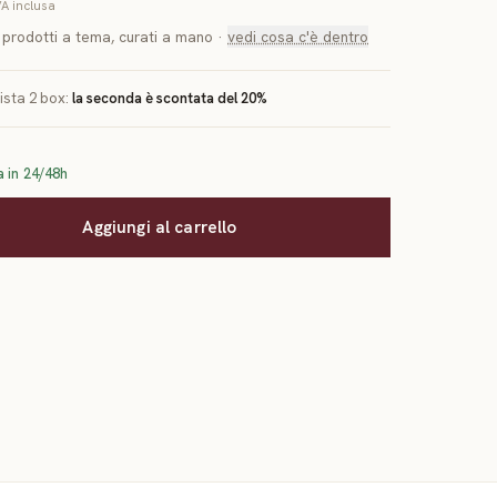
VA inclusa
 4 prodotti a tema, curati a mano
·
vedi cosa c'è dentro
ista
2
box:
la seconda è scontata del
20
%
 in 24/48h
Aggiungi al carrello