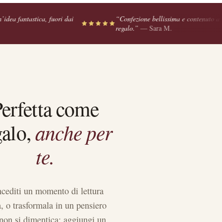
 dai
“
Confezione bellissima e contenuto a tema, davvero diverso 
regalo.
”
—
Sara M.
erfetta come
anche per
galo,
te.
cediti un momento di lettura
a, o trasformala in un pensiero
non si dimentica: aggiungi un