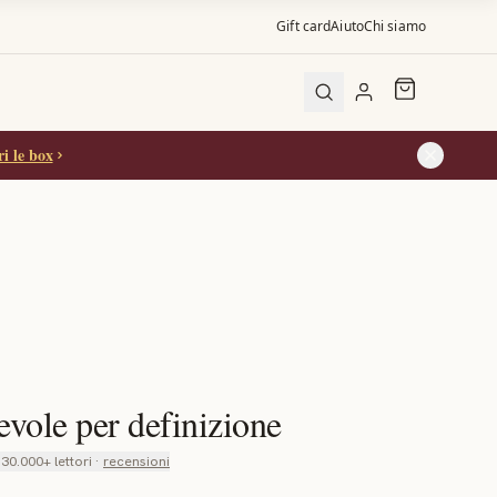
Gift card
Aiuto
Chi siamo
ller
i le box
i gatti
i gatti
vole per definizione
30.000+ lettori ·
recensioni