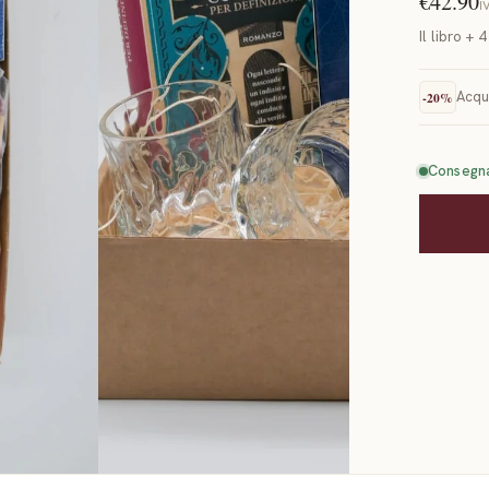
€42.90
I
Il libro +
Acqu
-
20
%
Consegna