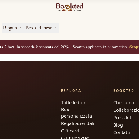
entare
d
Narrativa
 D’ANIMO
odo storto
Gialli e Thri
Classici
i
Regalo
Box del mese
entare
escenza
d
Narrativa
In viaggio
odo storto
Scopr
ta 2 box: la seconda è scontata del 20% · Sconto applicato in automatico
Classici
Romanzi con 
escenza
In viaggio
Romanzi con 
ESPLORA
BOOKTED
Tutte le box
Chi siamo
Box
Collaborazi
personalizzata
Press kit
Regali aziendali
Blog
Gift card
Contatti
Quiz Bookted