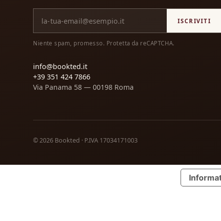
ISCRIVITI
Niente spam, promesso. Protetta da reCAPTCHA.
info@bookted.it
+39 351 424 7866
Via Panama 58 — 00198 Roma
©
2026
Bookted · P.IVA 17034171003
Informat