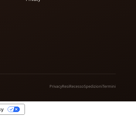
Privacy
Resi
Recesso
Spedizioni
Termini
cy