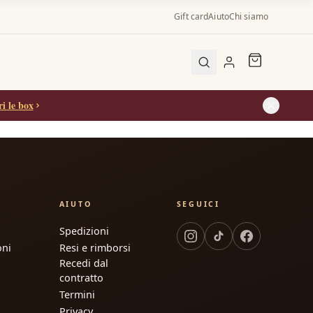
Gift card
Aiuto
Chi siamo
ller
i le box
i gatti
i gatti
AIUTO
SEGUICI
Spedizioni
oni
Resi e rimborsi
Recedi dal
contratto
Termini
Privacy